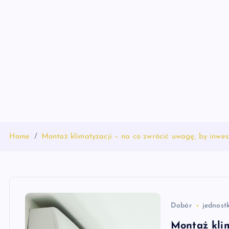
S
k
i
p
t
o
c
o
n
t
Home
Montaż klimatyzacji – na co zwrócić uwagę, by inwe
e
n
t
Dobór
jednost
Montaż klim