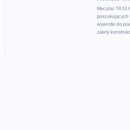
Mecalac TA10 H
poszukujących 
wywrotki do pra
zalety konstru