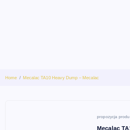
S
k
i
p
t
o
c
o
n
t
Home
Mecalac TA10 Heavy Dump – Mecalac
e
n
t
propozycja produ
Mecalac TA