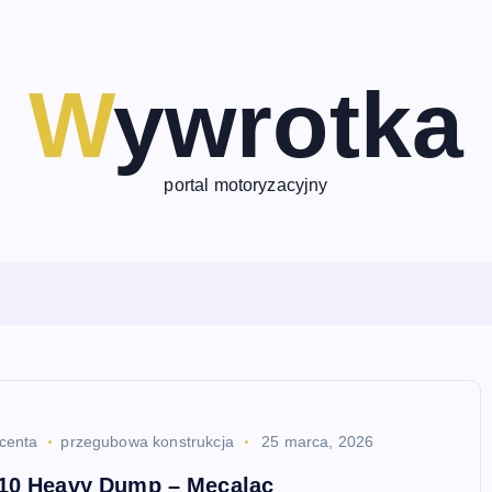
Wywrotka
portal motoryzacyjny
centa
przegubowa konstrukcja
25 marca, 2026
10 Heavy Dump – Mecalac