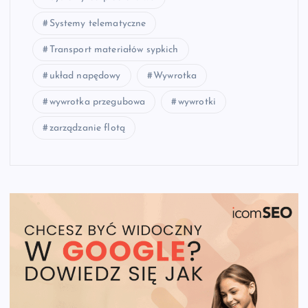
Systemy telematyczne
Transport materiałów sypkich
układ napędowy
Wywrotka
wywrotka przegubowa
wywrotki
zarządzanie flotą