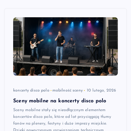
koncerty disco polo
mobilność sceny
10 lutego, 2026
Sceny mobilne na koncerty disco polo
Sceny mobilne stały się nieodłącznym elementem
koncertów disco polo, które od lat przyciągają tłumy
fanów na plenery, festyny i duże imprezy miejskie.
Dzięki nowoczesnym rozwiązaniom technicznym