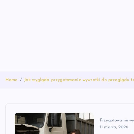
S
k
i
p
t
o
c
o
n
t
Home
Jak wygląda przygotowanie wywrotki do przeglądu t
e
n
t
Przygotowanie wy
11 marca, 2026