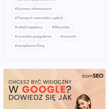
Systemy telematyczne
Transport materiałów sypkich
układ napędowy
Wywrotka
wywrotka przegubowa
wywrotki
zarządzanie flotą