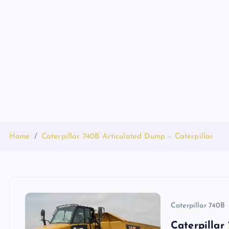
S
k
i
p
t
o
c
o
n
t
Home
Caterpillar 740B Articulated Dump – Caterpillar
e
n
t
Caterpillar 740B
Caterpillar