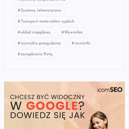
Systemy telematyczne
Transport materiałów sypkich
układ napędowy
Wywrotka
wywrotka przegubowa
wywrotki
zarządzanie flotą