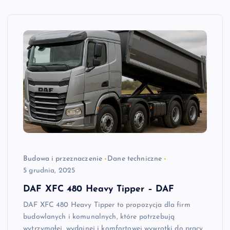
Budowa i przeznaczenie
Dane techniczne
5 grudnia, 2025
DAF XFC 480 Heavy Tipper – DAF
DAF XFC 480 Heavy Tipper to propozycja dla firm
budowlanych i komunalnych, które potrzebują
wytrzymałej, wydajnej i komfortowej wywrotki do pracy