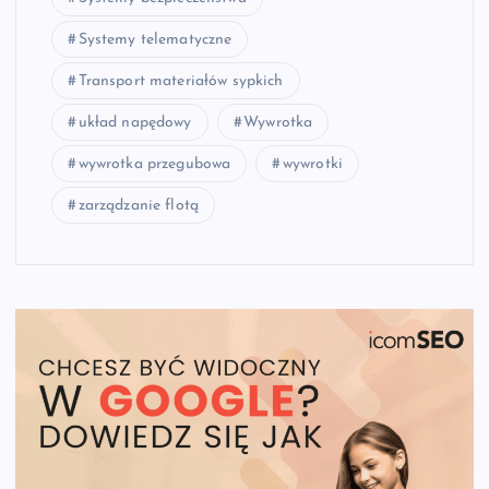
Systemy telematyczne
Transport materiałów sypkich
układ napędowy
Wywrotka
wywrotka przegubowa
wywrotki
zarządzanie flotą