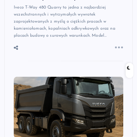
Iveco T-Way 480 Quarry to jedna z najbardziej
wszechstronnych i wytrzymałych wywrotek
zaprojektowanych z myślą o ciężkich pracach w
kamieniołomach, kopalniach odkrywkowych oraz na
placach budowy o surowych warunkach. Model…