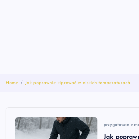
S
k
i
p
t
o
c
o
n
t
Home
Jak poprawnie kiprować w niskich temperaturach
e
n
t
przygotowanie m
Jak poprawn