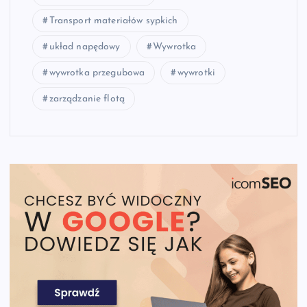
Transport materiałów sypkich
układ napędowy
Wywrotka
wywrotka przegubowa
wywrotki
zarządzanie flotą