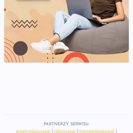
PARTNERZY SERWISU:
przemyslowcy.com
|
rolnicy.com
|
transportowanie.pl
|