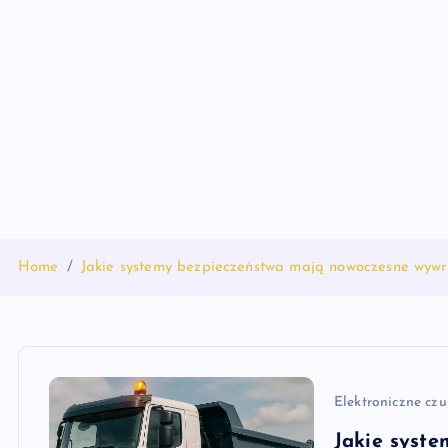
S
k
i
p
t
o
c
o
n
t
Home
Jakie systemy bezpieczeństwa mają nowoczesne wywr
e
n
t
Elektroniczne czu
Jakie syst