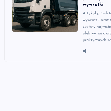
wywrotki
Artykuł przeds
wywrotek oraz
zostały najważ
efektywność or
praktycznych z