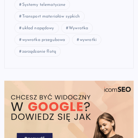
Systemy telematyczne
Transport materiałów sypkich
układ napędowy
Wywrotka
wywrotka przegubowa
wywrotki
zarządzanie flotą