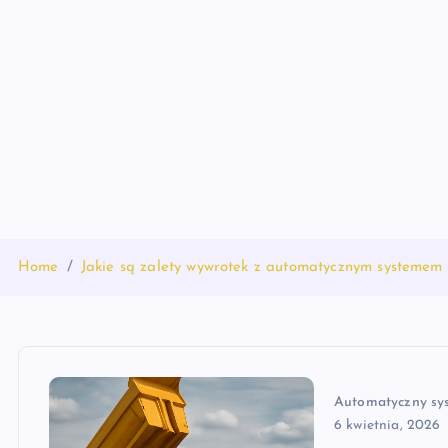
S
k
i
p
t
o
c
o
n
t
Home
Jakie są zalety wywrotek z automatycznym systemem
e
n
t
Automatyczny sy
6 kwietnia, 2026