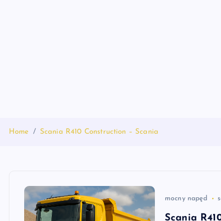
S
k
i
p
t
o
c
o
n
t
Home
Scania R410 Construction – Scania
e
n
t
mocny napęd
s
Scania R410