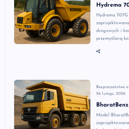
Hydrema 7
Hydrema 707G 
zaprojektowana
drogowych i kom
przemyślaną ko
Bezpieczeństwo o
26 lutego, 2026
BharatBenz
Model BharatBe
zaprojektowana