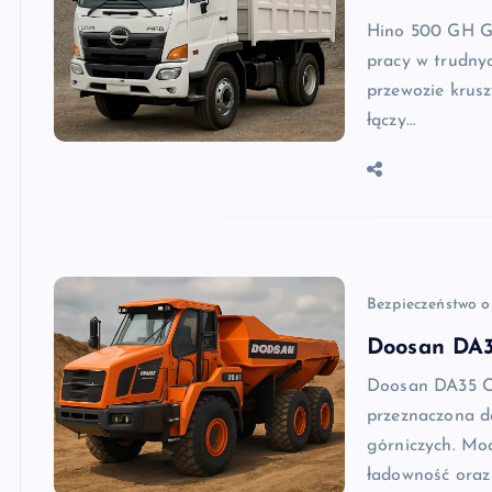
Hino 500 GH Gr
pracy w trudny
przewozie krus
łączy…
Bezpieczeństwo o
Doosan DA3
Doosan DA35 C
przeznaczona d
górniczych. Mod
ładowność oraz