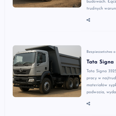
budowach. Łącz
trudnych waru
Bezpieczeństwo o
Tata Signa 
Tata Signa 352
pracy w najtru
materiałów sypk
podwozia, wyda