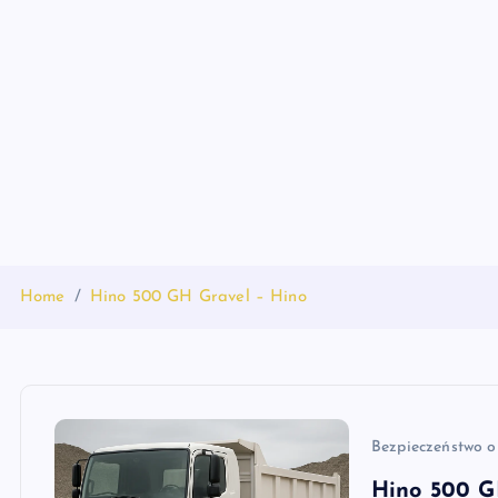
S
k
i
p
t
o
c
o
n
t
Home
Hino 500 GH Gravel – Hino
e
n
t
Bezpieczeństwo o
Hino 500 G