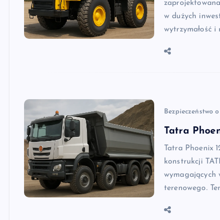
zaprojektowana
w dużych inwes
wytrzymałość i
Bezpieczeństwo o
Tatra Phoen
Tatra Phoenix 1
konstrukcji TAT
wymagających w
terenowego. Te