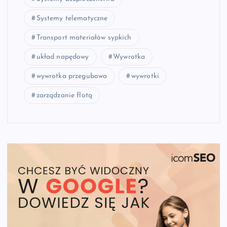
Systemy telematyczne
Transport materiałów sypkich
układ napędowy
Wywrotka
wywrotka przegubowa
wywrotki
zarządzanie flotą