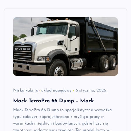
Niska kabina
układ napędowy
6 stycznia, 2026
Mack TerraPro 66 Dump – Mack
Mack TerraPro 66 Dump to specjalistyczna wywrotka
typu cabover, zaprojektowana z myślą o pracy w
warunkach miejskich i budowlanych, gdzie liczy się
zwrotność, widoczność i trwałość. Ten model łączy w…