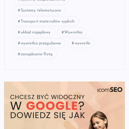
Systemy telematyczne
Transport materiałów sypkich
układ napędowy
Wywrotka
wywrotka przegubowa
wywrotki
zarządzanie flotą