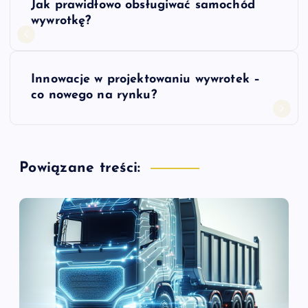
Jak prawidłowo obsługiwać samochód
a
wywrotkę?
w
Innowacje w projektowaniu wywrotek –
i
co nowego na rynku?
g
a
Powiązane treści:
c
j
a
w