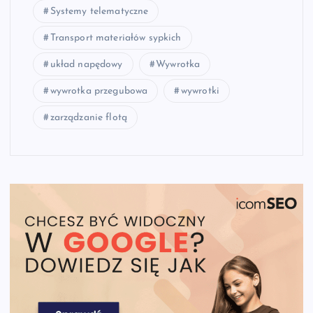
Systemy telematyczne
Transport materiałów sypkich
układ napędowy
Wywrotka
wywrotka przegubowa
wywrotki
zarządzanie flotą