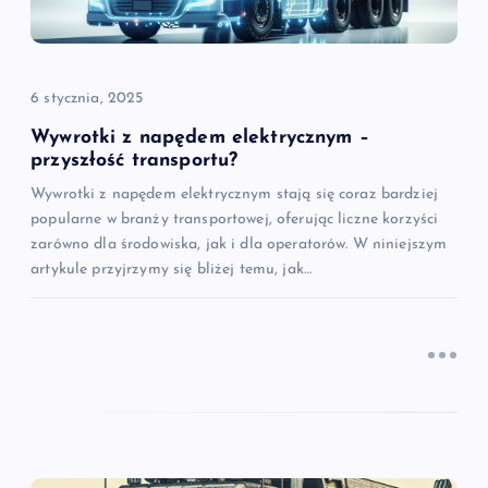
p
i
6 stycznia, 2025
s
Wywrotki z napędem elektrycznym –
przyszłość transportu?
u
Wywrotki z napędem elektrycznym stają się coraz bardziej
popularne w branży transportowej, oferując liczne korzyści
zarówno dla środowiska, jak i dla operatorów. W niniejszym
artykule przyjrzymy się bliżej temu, jak…