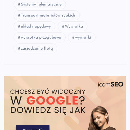
Systemy telematyczne
Transport materiałów sypkich
układ napędowy
Wywrotka
wywrotka przegubowa
wywrotki
zarządzanie flotą