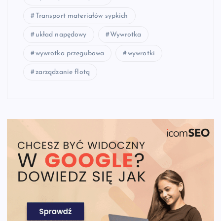
Transport materiałów sypkich
układ napędowy
Wywrotka
wywrotka przegubowa
wywrotki
zarządzanie flotą