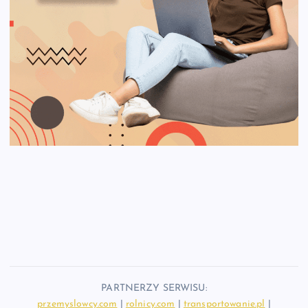
PARTNERZY SERWISU:
przemyslowcy.com
|
rolnicy.com
|
transportowanie.pl
|