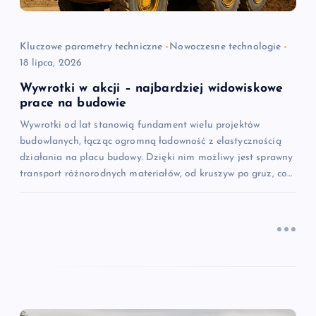
p
i
Kluczowe parametry techniczne
Nowoczesne technologie
18 lipca, 2026
s
Wywrotki w akcji – najbardziej widowiskowe
u
prace na budowie
Wywrotki od lat stanowią fundament wielu projektów
budowlanych, łącząc ogromną ładowność z elastycznością
działania na placu budowy. Dzięki nim możliwy jest sprawny
transport różnorodnych materiałów, od kruszyw po gruz, co…