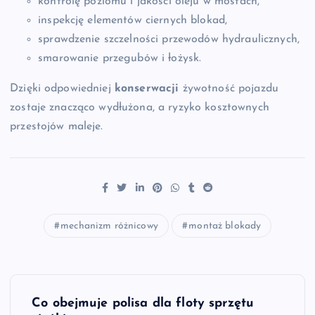
kontrolę poziomu i jakości oleju w mostach,
inspekcję elementów ciernych blokad,
sprawdzenie szczelności przewodów hydraulicznych,
smarowanie przegubów i łożysk.
Dzięki odpowiedniej
konserwacji
żywotność pojazdu
zostaje znacząco wydłużona, a ryzyko kosztownych
przestojów maleje.
mechanizm różnicowy
montaż blokady
N
Co obejmuje polisa dla floty sprzętu