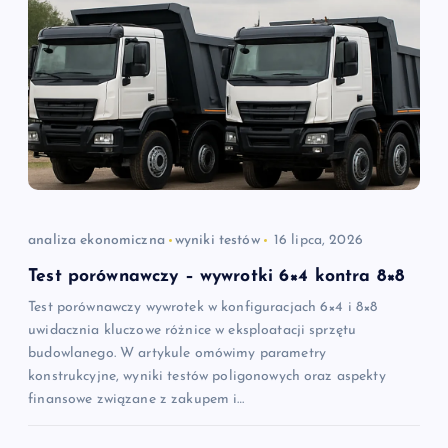
analiza ekonomiczna
wyniki testów
16 lipca, 2026
Test porównawczy – wywrotki 6×4 kontra 8×8
Test porównawczy wywrotek w konfiguracjach 6×4 i 8×8
uwidacznia kluczowe różnice w eksploatacji sprzętu
budowlanego. W artykule omówimy parametry
konstrukcyjne, wyniki testów poligonowych oraz aspekty
finansowe związane z zakupem i…