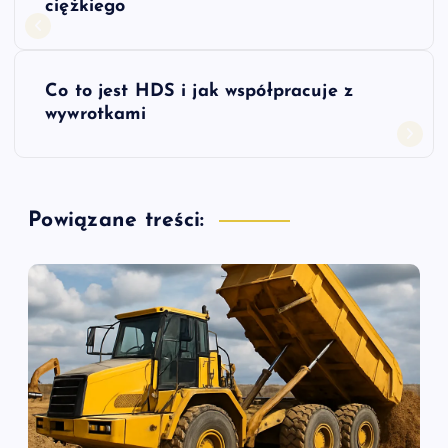
a
ciężkiego
w
Co to jest HDS i jak współpracuje z
i
wywrotkami
g
a
Powiązane treści:
c
j
a
w