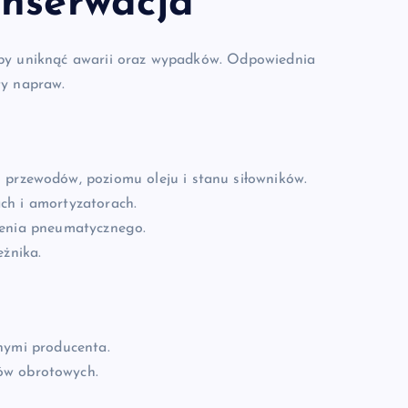
onserwacja
 by uniknąć awarii oraz wypadków. Odpowiednia
ty napraw.
i przewodów, poziomu oleju i stanu siłowników.
ch i amortyzatorach.
zenia pneumatycznego.
eżnika.
nymi producenta.
ów obrotowych.