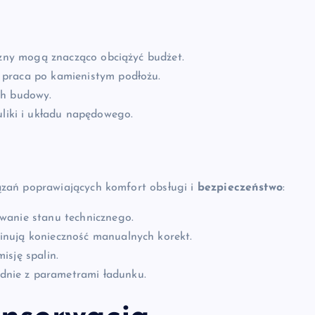
izny mogą znacząco obciążyć budżet.
 praca po kamienistym podłożu.
ch budowy.
liki i układu napędowego.
zań poprawiających komfort obsługi i
bezpieczeństwo
:
wanie stanu technicznego.
inują konieczność manualnych korekt.
isję spalin.
nie z parametrami ładunku.