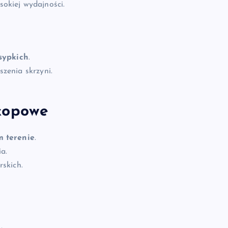
okiej wydajności.
sypkich
.
zenia skrzyni.
kopowe
 terenie
.
a.
skich.