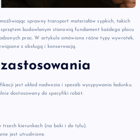
ożliwiając sprawny transport materiałów sypkich, takich
nym sprzętem budowlanym stanowią fundament każdego placu
adzonych prac. W artykule omówiono różne typy wywrotek,
 związane z obsługą i konserwacją.
 zastosowania
ikacji jest układ nadwozia i sposób wysypywania ładunku.
lnie dostosowany do specyfiki robót.
trzech kierunkach (na boki i do tyłu).
nie jest utrudnione.