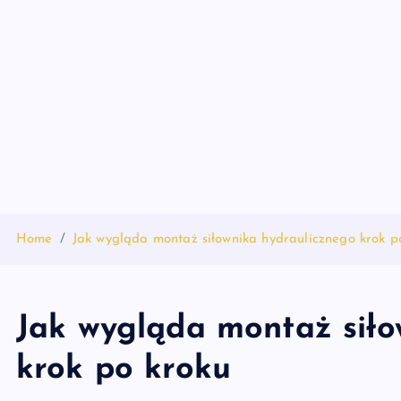
S
k
i
p
t
o
c
o
n
t
Home
Jak wygląda montaż siłownika hydraulicznego krok p
e
n
t
Jak wygląda montaż siło
krok po kroku