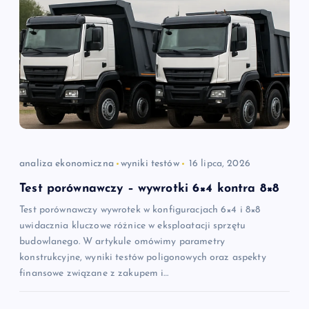
analiza ekonomiczna
wyniki testów
16 lipca, 2026
Test porównawczy – wywrotki 6×4 kontra 8×8
Test porównawczy wywrotek w konfiguracjach 6×4 i 8×8
uwidacznia kluczowe różnice w eksploatacji sprzętu
budowlanego. W artykule omówimy parametry
konstrukcyjne, wyniki testów poligonowych oraz aspekty
finansowe związane z zakupem i…