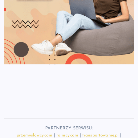
PARTNERZY SERWISU:
przemyslowcy.com
|
rolnicy.com
|
transportowanie.pl
|