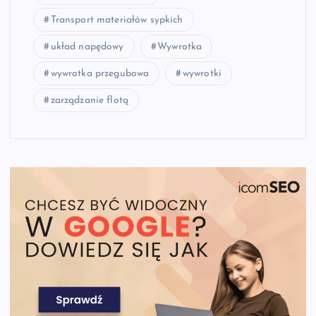
Transport materiałów sypkich
układ napędowy
Wywrotka
wywrotka przegubowa
wywrotki
zarządzanie flotą