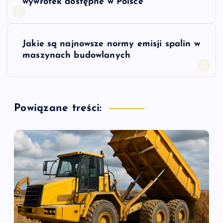
a
wywrotek dostępne w Polsce
w
Jakie są najnowsze normy emisji spalin w
i
maszynach budowlanych
g
a
Powiązane treści:
c
j
a
w