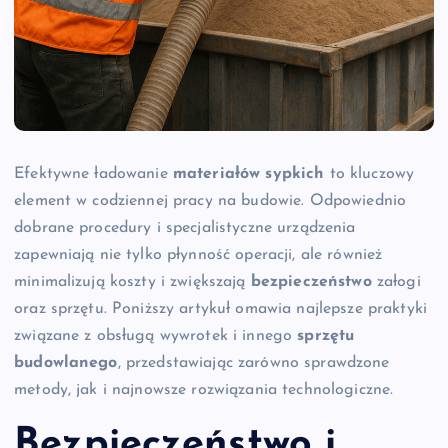
Efektywne ładowanie
materiałów sypkich
to kluczowy
element w codziennej pracy na budowie. Odpowiednio
dobrane procedury i specjalistyczne urządzenia
zapewniają nie tylko płynność operacji, ale również
minimalizują koszty i zwiększają
bezpieczeństwo
załogi
oraz sprzętu. Poniższy artykuł omawia najlepsze praktyki
związane z obsługą wywrotek i innego
sprzętu
budowlanego
, przedstawiając zarówno sprawdzone
metody, jak i najnowsze rozwiązania technologiczne.
Bezpieczeństwo i