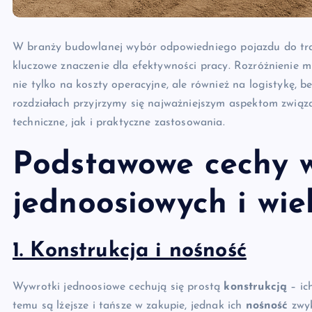
W branży budowlanej wybór odpowiedniego pojazdu do tra
kluczowe znaczenie dla efektywności pracy. Rozróżnienie
nie tylko na koszty operacyjne, ale również na logistykę, 
rozdziałach przyjrzymy się najważniejszym aspektom zwią
techniczne, jak i praktyczne zastosowania.
Podstawowe cechy 
jednoosiowych i wie
1. Konstrukcja i nośność
Wywrotki jednoosiowe cechują się prostą
konstrukcją
– ic
temu są lżejsze i tańsze w zakupie, jednak ich
nośność
zwyk