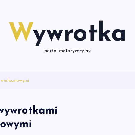
Wywrotka
portal motoryzacyjny
 wieloosiowymi
 wywrotkami
iowymi