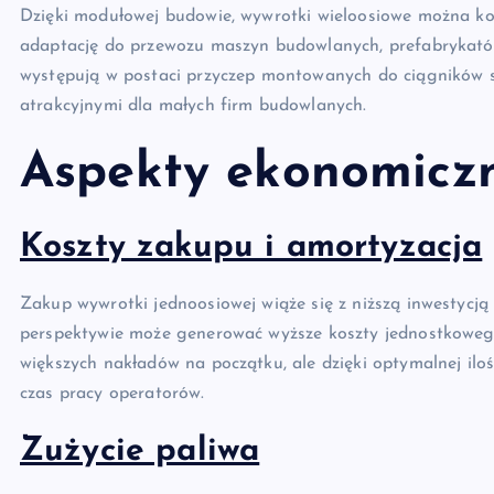
Dzięki modułowej budowie, wywrotki wieloosiowe można k
adaptację do przewozu maszyn budowlanych, prefabrykatów
występują w postaci przyczep montowanych do ciągników si
atrakcyjnymi dla małych firm budowlanych.
Aspekty ekonomiczn
Koszty zakupu i amortyzacja
Zakup wywrotki jednoosiowej wiąże się z niższą inwestycją
perspektywie może generować wyższe koszty jednostkoweg
większych nakładów na początku, ale dzięki optymalnej ilo
czas pracy operatorów.
Zużycie paliwa