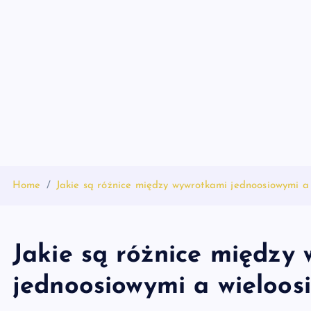
S
k
i
p
t
o
c
o
n
t
Home
Jakie są różnice między wywrotkami jednoosiowymi a
e
n
t
Jakie są różnice między
jednoosiowymi a wieloos