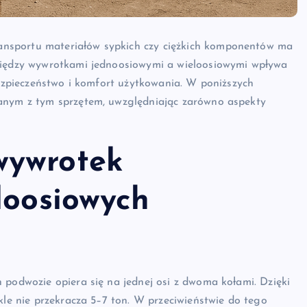
nsportu materiałów sypkich czy ciężkich komponentów ma
 między wywrotkami jednoosiowymi a wieloosiowymi wpływa
bezpieczeństwo i komfort użytkowania. W poniższych
zanym z tym sprzętem, uwzględniając zarówno aspekty
wywrotek
loosiowych
h podwozie opiera się na jednej osi z dwoma kołami. Dzięki
le nie przekracza 5–7 ton. W przeciwieństwie do tego