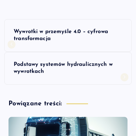
N
Wywrotki w przemyśle 4.0 – cyfrowa
a
transformacja
w
Podstawy systemów hydraulicznych w
i
wywrotkach
g
a
Powiązane treści:
c
j