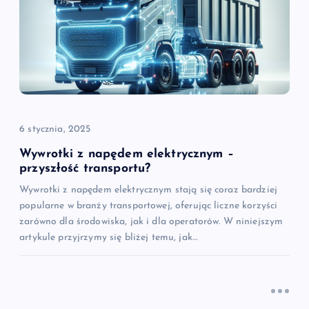
a
w
p
i
6 stycznia, 2025
s
Wywrotki z napędem elektrycznym –
przyszłość transportu?
u
Wywrotki z napędem elektrycznym stają się coraz bardziej
popularne w branży transportowej, oferując liczne korzyści
zarówno dla środowiska, jak i dla operatorów. W niniejszym
artykule przyjrzymy się bliżej temu, jak…