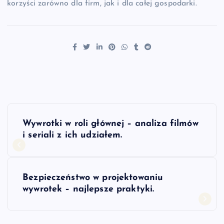
korzyści zarówno dla firm, jak i dla całej gospodarki.
N
Wywrotki w roli głównej – analiza filmów
a
i seriali z ich udziałem.
w
Bezpieczeństwo w projektowaniu
i
wywrotek – najlepsze praktyki.
g