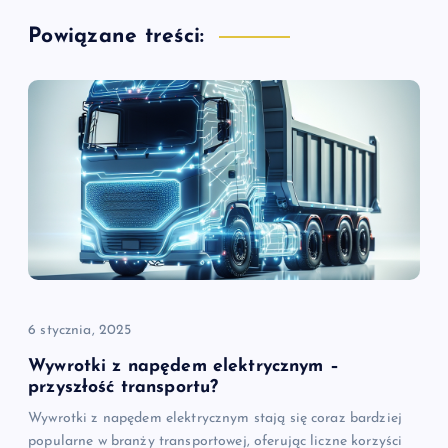
a
Powiązane treści:
c
j
a
w
p
i
6 stycznia, 2025
s
Wywrotki z napędem elektrycznym –
przyszłość transportu?
u
Wywrotki z napędem elektrycznym stają się coraz bardziej
popularne w branży transportowej, oferując liczne korzyści