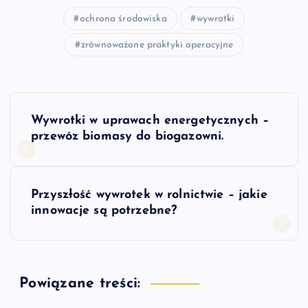
ochrona środowiska
wywrotki
zrównoważone praktyki operacyjne
N
Wywrotki w uprawach energetycznych –
a
przewóz biomasy do biogazowni.
w
Przyszłość wywrotek w rolnictwie – jakie
i
innowacje są potrzebne?
g
a
Powiązane treści: