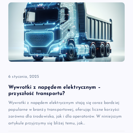
c
j
a
w
p
i
6 stycznia, 2025
s
Wywrotki z napędem elektrycznym –
przyszłość transportu?
u
Wywrotki z napędem elektrycznym stają się coraz bardziej
popularne w branży transportowej, oferując liczne korzyści
zarówno dla środowiska, jak i dla operatorów. W niniejszym
artykule przyjrzymy się bliżej temu, jak…