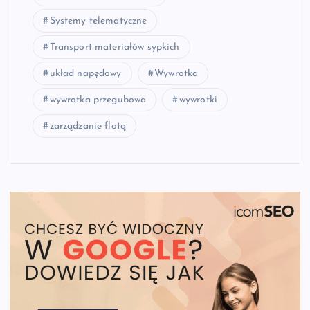
Systemy telematyczne
Transport materiałów sypkich
układ napędowy
Wywrotka
wywrotka przegubowa
wywrotki
zarządzanie flotą