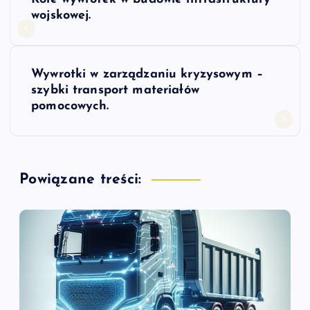
a
wojskowej.
w
Wywrotki w zarządzaniu kryzysowym –
i
szybki transport materiałów
pomocowych.
g
a
Powiązane treści:
c
j
a
w