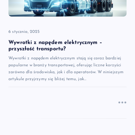
p
i
6 stycznia, 2025
s
Wywrotki z napędem elektrycznym –
u
przyszłość transportu?
Wywrotki z napędem elektrycznym stają się coraz bardziej
popularne w branży transportowej, oferując liczne korzyści
zarówno dla środowiska, jak i dla operatorów. W niniejszym
artykule przyjrzymy się bliżej temu, jak…