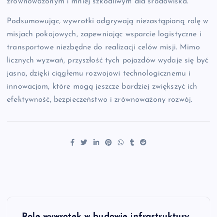
zrównoważonym i mniej szkodliwym dla środowiska.
Podsumowując, wywrotki odgrywają niezastąpioną rolę w
misjach pokojowych, zapewniając wsparcie logistyczne i
transportowe niezbędne do realizacji celów misji. Mimo
licznych wyzwań, przyszłość tych pojazdów wydaje się być
jasna, dzięki ciągłemu rozwojowi technologicznemu i
innowacjom, które mogą jeszcze bardziej zwiększyć ich
efektywność, bezpieczeństwo i zrównoważony rozwój.
N
Role wywrotek w budowie infrastruktury