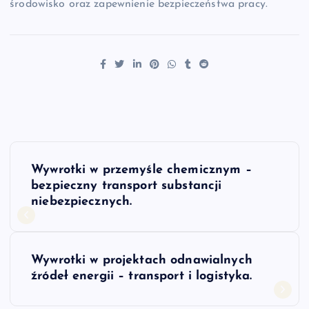
środowisko oraz zapewnienie bezpieczeństwa pracy.
N
Wywrotki w przemyśle chemicznym –
a
bezpieczny transport substancji
niebezpiecznych.
w
i
Wywrotki w projektach odnawialnych
źródeł energii – transport i logistyka.
g