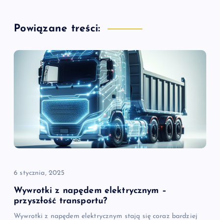
a
Powiązane treści:
c
j
a
w
p
i
6 stycznia, 2025
s
Wywrotki z napędem elektrycznym –
u
przyszłość transportu?
Wywrotki z napędem elektrycznym stają się coraz bardziej