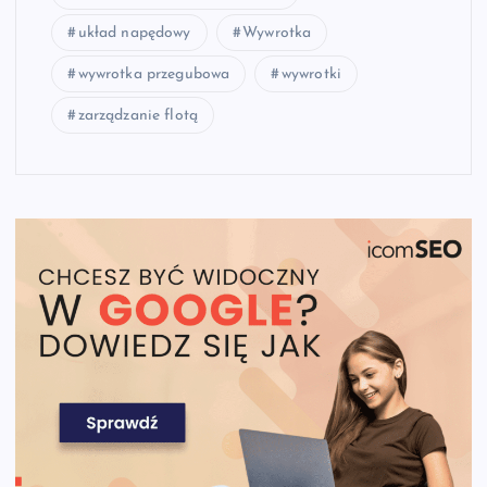
układ napędowy
Wywrotka
wywrotka przegubowa
wywrotki
zarządzanie flotą