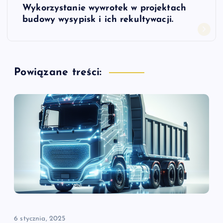
Wykorzystanie wywrotek w projektach
i
budowy wysypisk i ich rekultywacji.
g
a
Powiązane treści:
c
j
a
w
p
i
6 stycznia, 2025