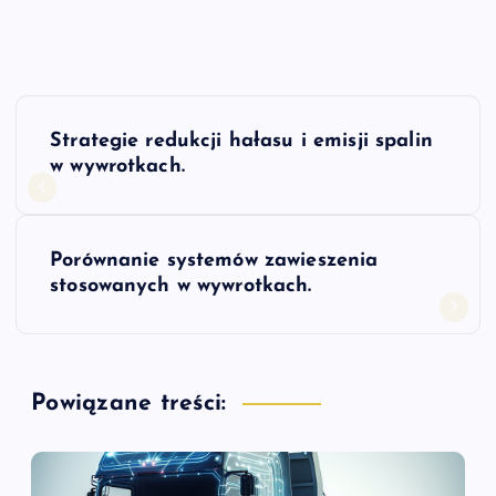
N
Strategie redukcji hałasu i emisji spalin
a
w wywrotkach.
w
Porównanie systemów zawieszenia
i
stosowanych w wywrotkach.
g
a
Powiązane treści:
c