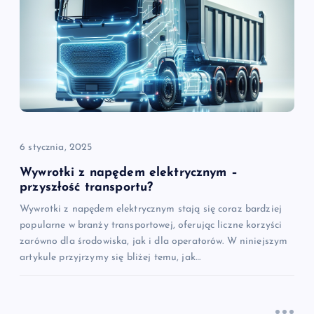
j
a
w
p
i
6 stycznia, 2025
s
Wywrotki z napędem elektrycznym –
przyszłość transportu?
u
Wywrotki z napędem elektrycznym stają się coraz bardziej
popularne w branży transportowej, oferując liczne korzyści
zarówno dla środowiska, jak i dla operatorów. W niniejszym
artykule przyjrzymy się bliżej temu, jak…