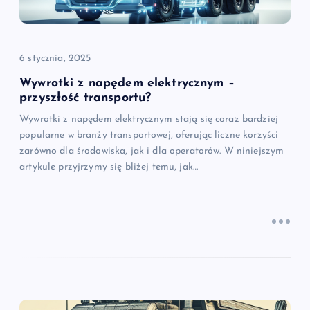
p
i
6 stycznia, 2025
s
Wywrotki z napędem elektrycznym –
u
przyszłość transportu?
Wywrotki z napędem elektrycznym stają się coraz bardziej
popularne w branży transportowej, oferując liczne korzyści
zarówno dla środowiska, jak i dla operatorów. W niniejszym
artykule przyjrzymy się bliżej temu, jak…