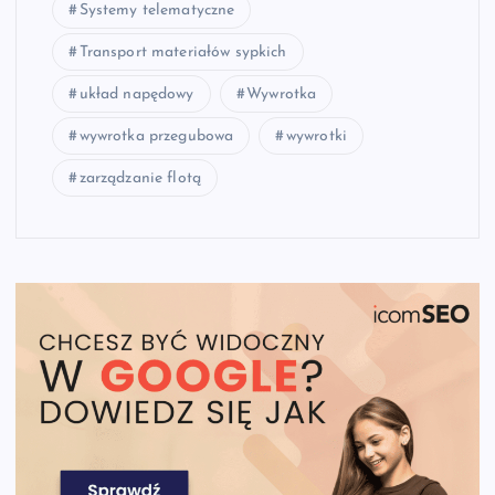
Systemy telematyczne
Transport materiałów sypkich
układ napędowy
Wywrotka
wywrotka przegubowa
wywrotki
zarządzanie flotą