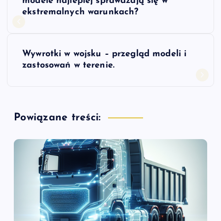
a
modele najlepiej sprawdzają się w
ekstremalnych warunkach?
w
i
Wywrotki w wojsku – przegląd modeli i
zastosowań w terenie.
g
a
Powiązane treści:
c
j
a
w