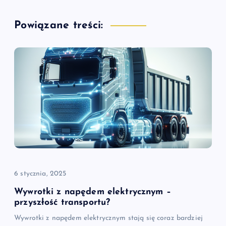
a
Powiązane treści:
c
j
a
w
p
i
6 stycznia, 2025
s
Wywrotki z napędem elektrycznym –
u
przyszłość transportu?
Wywrotki z napędem elektrycznym stają się coraz bardziej