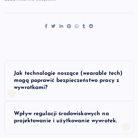
N
Jak technologie noszące (wearable tech)
a
mogą poprawić bezpieczeństwo pracy z
wywrotkami?
w
i
Wpływ regulacji środowiskowych na
projektowanie i użytkowanie wywrotek.
g