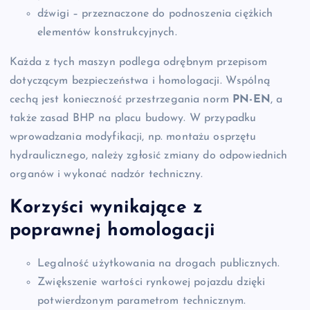
dźwigi – przeznaczone do podnoszenia ciężkich
elementów konstrukcyjnych.
Każda z tych maszyn podlega odrębnym przepisom
dotyczącym bezpieczeństwa i homologacji. Wspólną
cechą jest konieczność przestrzegania norm
PN-EN
, a
także zasad BHP na placu budowy. W przypadku
wprowadzania modyfikacji, np. montażu osprzętu
hydraulicznego, należy zgłosić zmiany do odpowiednich
organów i wykonać nadzór techniczny.
Korzyści wynikające z
poprawnej homologacji
Legalność użytkowania na drogach publicznych.
Zwiększenie wartości rynkowej pojazdu dzięki
potwierdzonym parametrom technicznym.