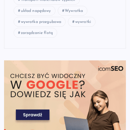
układ napędowy
Wywrotka
wywrotka przegubowa
wywrotki
zarządzanie flotą