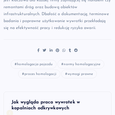
jest kluczowa dla każdej firmy zajmującej się handlem czy
remontami dróg oraz budową obiektów
infrastrukturalnych. Dbałość o dokumentację, terminowe
badania i poprawne użytkowanie wywrotki przekładają
się na efektywność pracy i redukcję ryzyka awarii.
homologacja pojazdu
normy homologacyjne
proces homologacji
wymogi prawne
N
Jak wygląda praca wywrotek w
a
kopalniach odkrywkowych