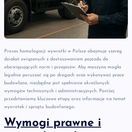
Proces homologacji wywrotki w Polsce obejmuje szereg
działań związanych z dostosowaniem pojazdu do
obowiązujących norm i przepisów. Aby maszyna mogła
legalnie poruszać się po drogach oraz wykonywać prace
budowlane, niezbędne jest spełnienie określonych
wymogów technicznych i administracyjnych. Poniżej
przedstawiamy kluczowe etapy oraz informacje na temat
wywrotek i sprzętu budowlanego.
Wymogi prawne i