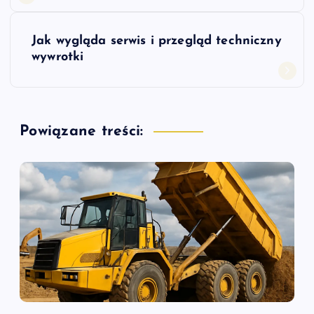
w
Jak wygląda serwis i przegląd techniczny
i
wywrotki
g
a
Powiązane treści:
c
j
a
w
p