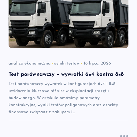
analiza ekonomiczna
wyniki testów
16 lipca, 2026
Test porównawczy – wywrotki 6×4 kontra 8×8
Test porównawczy wywrotek w konfiguracjach 6×4 i 8×8
uwidacznia kluczowe różnice w eksploatacji sprzętu
budowlanego. W artykule omówimy parametry
konstrukcyjne, wyniki testów poligonowych oraz aspekty
finansowe związane z zakupem i…