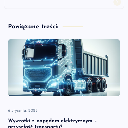
g
a
Powiązane treści:
c
j
a
w
p
i
6 stycznia, 2025
s
Wywrotki z napędem elektrycznym –
przyszłość transportu?