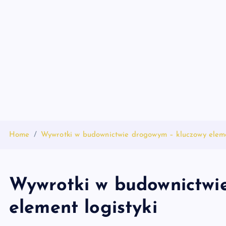
S
k
i
p
t
o
c
o
n
t
Home
Wywrotki w budownictwie drogowym – kluczowy elemen
e
n
t
Wywrotki w budownictwi
element logistyki