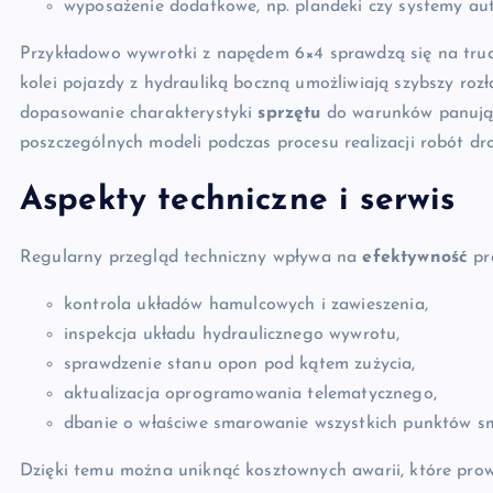
wyposażenie dodatkowe, np. plandeki czy systemy au
Przykładowo wywrotki z napędem 6×4 sprawdzą się na trud
kolei pojazdy z hydrauliką boczną umożliwiają szybszy rozł
dopasowanie charakterystyki
sprzętu
do warunków panujący
poszczególnych modeli podczas procesu realizacji robót d
Aspekty techniczne i serwis
Regularny przegląd techniczny wpływa na
efektywność
pra
kontrola układów hamulcowych i zawieszenia,
inspekcja układu hydraulicznego wywrotu,
sprawdzenie stanu opon pod kątem zużycia,
aktualizacja oprogramowania telematycznego,
dbanie o właściwe smarowanie wszystkich punktów s
Dzięki temu można uniknąć kosztownych awarii, które prowa