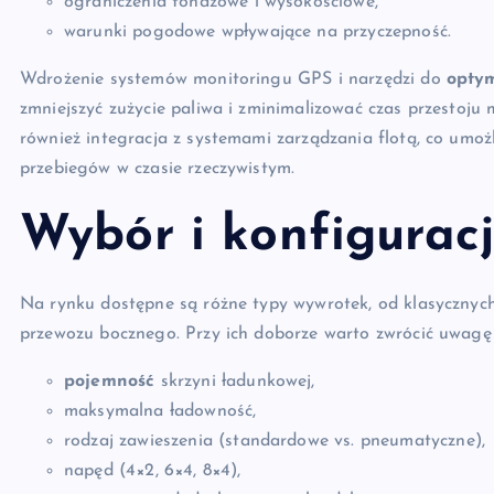
ograniczenia tonażowe i wysokościowe,
warunki pogodowe wpływające na przyczepność.
Wdrożenie systemów monitoringu GPS i narzędzi do
optym
zmniejszyć zużycie paliwa i zminimalizować czas przestoju
również integracja z systemami zarządzania flotą, co umoż
przebiegów w czasie rzeczywistym.
Wybór i konfigurac
Na rynku dostępne są różne typy wywrotek, od klasycznyc
przewozu bocznego. Przy ich doborze warto zwrócić uwagę 
pojemność
skrzyni ładunkowej,
maksymalna ładowność,
rodzaj zawieszenia (standardowe vs. pneumatyczne),
napęd (4×2, 6×4, 8×4),