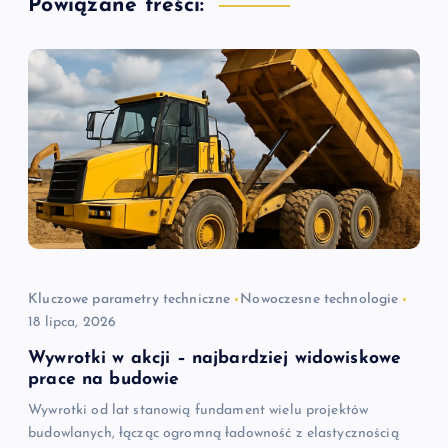
Powiązane treści:
c
j
a
w
p
i
Kluczowe parametry techniczne
Nowoczesne technologie
18 lipca, 2026
s
Wywrotki w akcji – najbardziej widowiskowe
u
prace na budowie
Wywrotki od lat stanowią fundament wielu projektów
budowlanych, łącząc ogromną ładowność z elastycznością