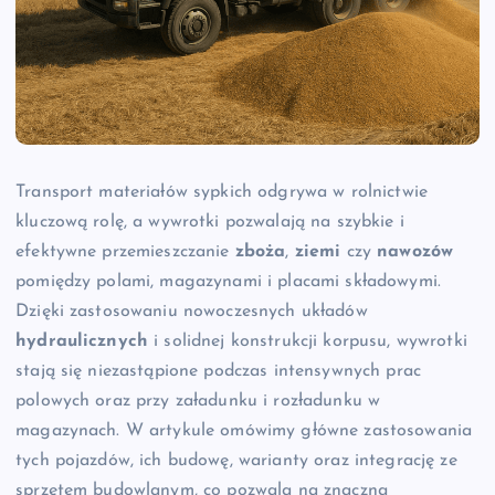
Transport materiałów sypkich odgrywa w rolnictwie
kluczową rolę, a wywrotki pozwalają na szybkie i
efektywne przemieszczanie
zboża
,
ziemi
czy
nawozów
pomiędzy polami, magazynami i placami składowymi.
Dzięki zastosowaniu nowoczesnych układów
hydraulicznych
i solidnej konstrukcji korpusu, wywrotki
stają się niezastąpione podczas intensywnych prac
polowych oraz przy załadunku i rozładunku w
magazynach. W artykule omówimy główne zastosowania
tych pojazdów, ich budowę, warianty oraz integrację ze
sprzętem budowlanym, co pozwala na znaczną