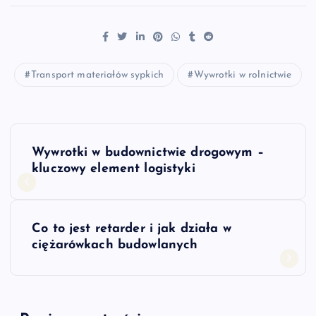
Transport materiałów sypkich
Wywrotki w rolnictwie
N
Wywrotki w budownictwie drogowym –
a
kluczowy element logistyki
w
Co to jest retarder i jak działa w
i
ciężarówkach budowlanych
g
a