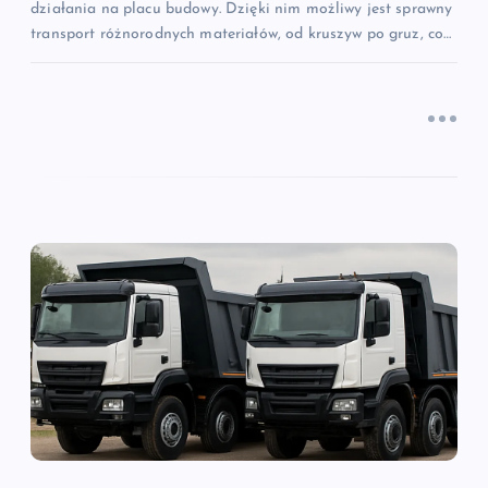
działania na placu budowy. Dzięki nim możliwy jest sprawny
transport różnorodnych materiałów, od kruszyw po gruz, co…