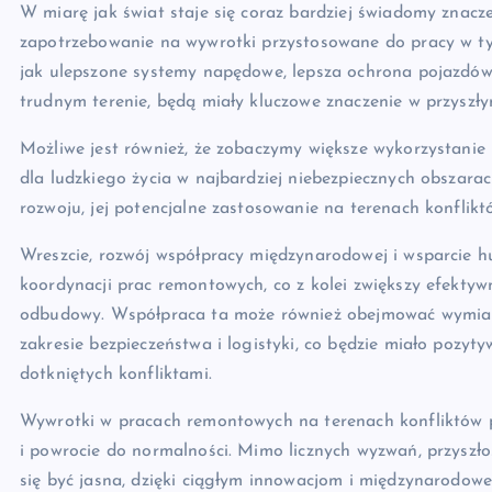
W miarę jak świat staje się coraz bardziej świadomy znacz
zapotrzebowanie na wywrotki przystosowane do pracy w ty
jak ulepszone systemy napędowe, lepsza ochrona pojazdó
trudnym terenie, będą miały kluczowe znaczenie w przyszły
Możliwe jest również, że zobaczymy większe wykorzystani
dla ludzkiego życia w najbardziej niebezpiecznych obszarac
rozwoju, jej potencjalne zastosowanie na terenach konflikt
Wreszcie, rozwój współpracy międzynarodowej i wsparcie h
koordynacji prac remontowych, co z kolei zwiększy efektyw
odbudowy. Współpraca ta może również obejmować wymianę
zakresie bezpieczeństwa i logistyki, co będzie miało pozy
dotkniętych konfliktami.
Wywrotki w pracach remontowych na terenach konfliktów p
i powrocie do normalności. Mimo licznych wyzwań, przyszłoś
się być jasna, dzięki ciągłym innowacjom i międzynarodowe