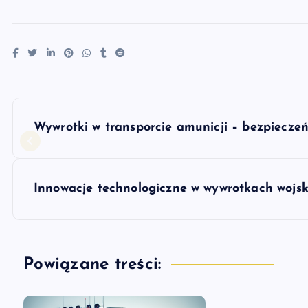
N
Wywrotki w transporcie amunicji – bezpieczeńs
a
w
Innowacje technologiczne w wywrotkach wojs
i
g
Powiązane treści: