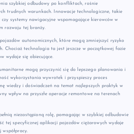
enia szybkiej odbudowy po konfliktach, rośnie
ch trudnych warunkach. Innowacje technologiczne, takie
w czy systemy nawigacyjne wspomagające kierowców w
m rozwoju tej branży.
e pojazdów autonomicznych, które mogą zmniejszyć ryzyko
h. Chociaż technologia ta jest jeszcze w początkowej fazie
ów wydaje się obiecujące.
umanitarne mogą przyczynić się do lepszego planowania i
ność wykorzystania wywrotek i przyspieszy proces
 wiedzy i doświadczeń na temat najlepszych praktyk w
tywny wpływ na przyszłe operacje remontowe na terenach
ełnią niezastąpioną rolę, pomagając w szybkiej odbudowie
ć tej specyficznej aplikacji pojazdów ciężarowych wydaje
j współpracy.