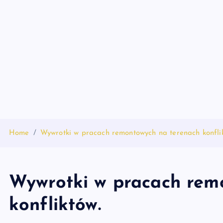
S
k
i
p
t
o
c
o
n
t
Home
Wywrotki w pracach remontowych na terenach konfli
e
n
t
Wywrotki w pracach rem
konfliktów.