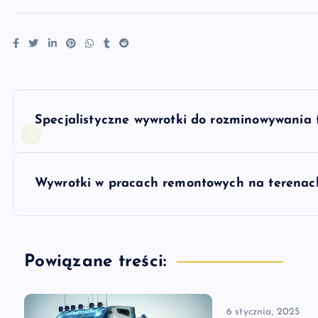
N
Specjalistyczne wywrotki do rozminowywania 
a
w
Wywrotki w pracach remontowych na terenach
i
g
Powiązane treści:
a
6 stycznia, 2025