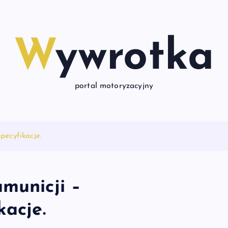
Wywrotka
portal motoryzacyjny
pecyfikacje.
municji –
kacje.