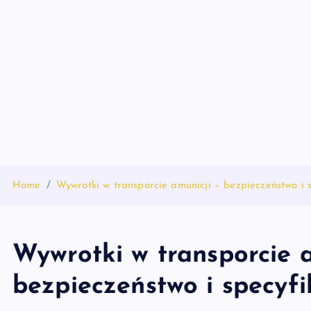
S
k
i
p
t
o
c
o
n
t
Home
Wywrotki w transporcie amunicji – bezpieczeństwo i s
e
n
t
Wywrotki w transporcie a
bezpieczeństwo i specyfi