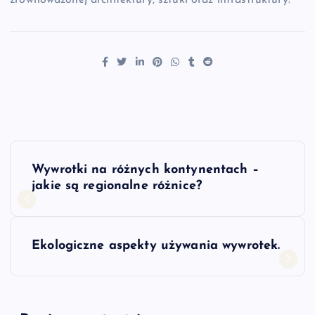
zrównoważonej architektury, sztuki oraz infrastruktury.
N
Wywrotki na różnych kontynentach –
a
jakie są regionalne różnice?
w
Ekologiczne aspekty używania wywrotek.
i
g