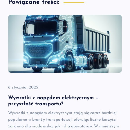
Powiązane treści:
a
c
j
a
w
p
i
6 stycznia, 2025
Wywrotki z napędem elektrycznym –
s
przyszłość transportu?
Wywrotki z napędem elektrycznym stają się coraz bardziej
u
popularne w branży transportowej, oferując liczne korzyści
zarówno dla środowiska, jak i dla operatorów. W niniejszym