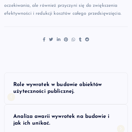
oczekiwania, ale również przyczyni się do zwiększenia
efektywności i redukcji kosztów całego przedsięwzięcia.
N
Role wywrotek w budowie obiektów
a
użyteczności publicznej.
w
Analiza awarii wywrotek na budowie i
i
jak ich unikać.