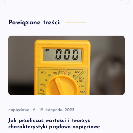
g
a
Powiązane treści:
c
j
a
w
p
i
napięciowe
V
19 listopada, 2025
s
Jak przeliczać wartości i tworzyć
charakterystyki prądowo-napięciowe