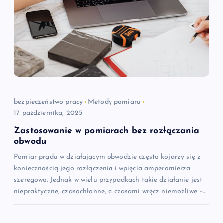
a
c
j
a
w
bezpieczeństwo pracy
Metody pomiaru
17 października, 2025
p
Zastosowanie w pomiarach bez rozłączania
obwodu
i
Pomiar prądu w działającym obwodzie często kojarzy się z
s
koniecznością jego rozłączenia i wpięcia amperomierza
szeregowo. Jednak w wielu przypadkach takie działanie jest
niepraktyczne, czasochłonne, a czasami wręcz niemożliwe –…
u