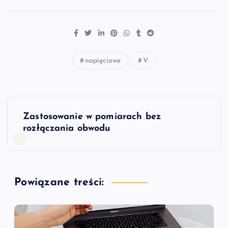
napięciowe
V
N
Zastosowanie w pomiarach bez
a
rozłączania obwodu
w
i
Powiązane treści:
g