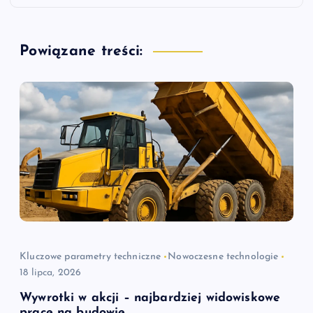
g
a
Powiązane treści:
c
j
a
w
p
i
Kluczowe parametry techniczne
Nowoczesne technologie
18 lipca, 2026
s
Wywrotki w akcji – najbardziej widowiskowe
prace na budowie