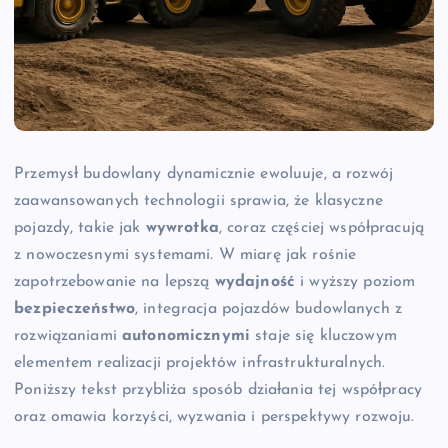
Przemysł budowlany dynamicznie ewoluuje, a rozwój
zaawansowanych technologii sprawia, że klasyczne
pojazdy, takie jak
wywrotka
, coraz częściej współpracują
z nowoczesnymi systemami. W miarę jak rośnie
zapotrzebowanie na lepszą
wydajność
i wyższy poziom
bezpieczeństwo
, integracja pojazdów budowlanych z
rozwiązaniami
autonomicznymi
staje się kluczowym
elementem realizacji projektów infrastrukturalnych.
Poniższy tekst przybliża sposób działania tej współpracy
oraz omawia korzyści, wyzwania i perspektywy rozwoju.