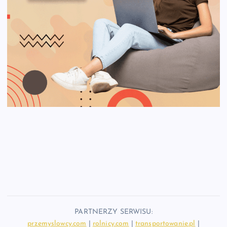
PARTNERZY SERWISU:
przemyslowcy.com
|
rolnicy.com
|
transportowanie.pl
|