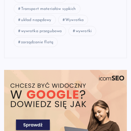
Transport materiałów sypkich
układ napędowy
Wywrotka
wywrotka przegubowa
wywrotki
zarządzanie flotą