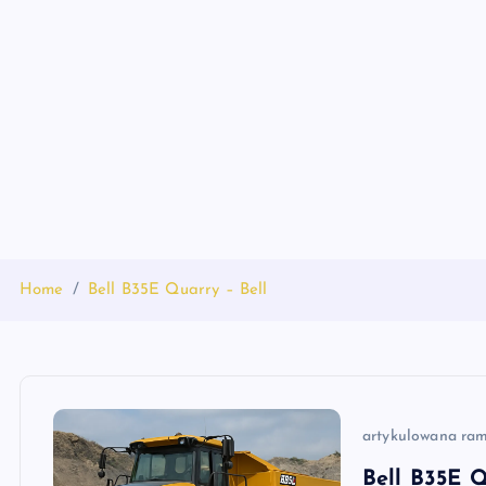
S
k
i
p
t
o
c
o
n
t
Home
Bell B35E Quarry – Bell
e
n
t
artykulowana ra
Bell B35E Q