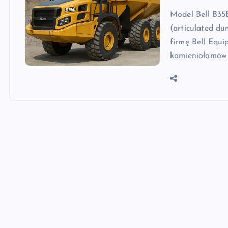
Model Bell B35
(articulated d
firmę Bell Equ
kamieniołomów 