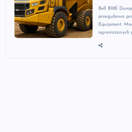
Bell B18E Dump
przegubowa pro
Equipment. Mod
ograniczonych p