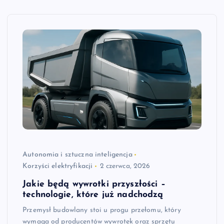
Autonomia i sztuczna inteligencja
Korzyści elektryfikacji
2 czerwca, 2026
Jakie będą wywrotki przyszłości –
technologie, które już nadchodzą
Przemysł budowlany stoi u progu przełomu, który
wymaga od producentów wywrotek oraz sprzętu